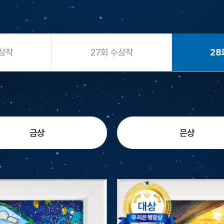
수상작
27회 수상작
28
금상
은상