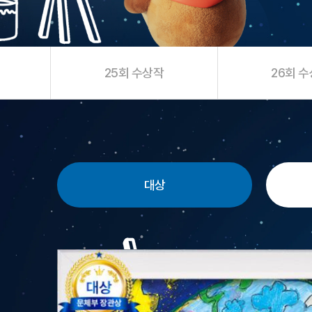
25회 수상작
26회 
대상