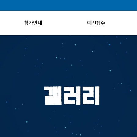
참가안내
예선접수
갤러리