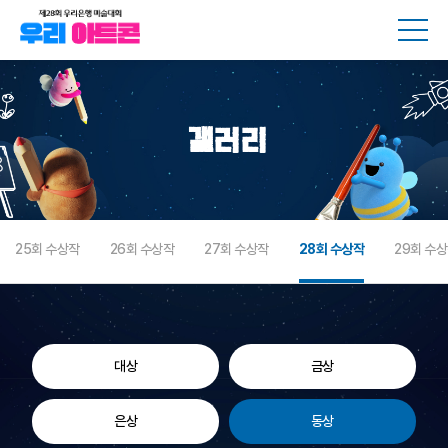
메뉴
갤러리
25회 수상작
26회 수상작
27회 수상작
28회 수상작
29회 수
대상
금상
은상
동상