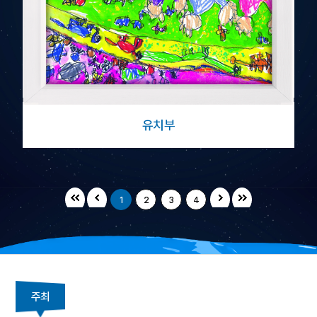
유치부
1
2
3
4
주최