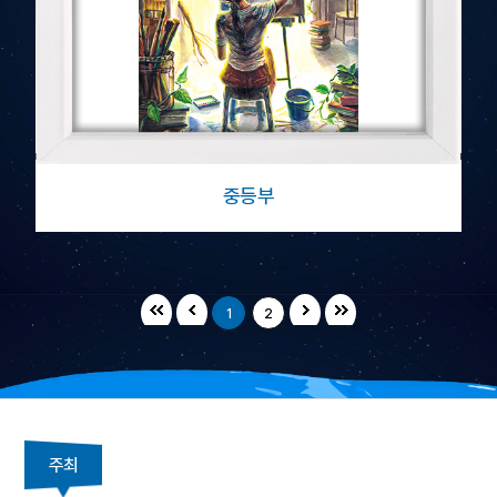
중등부
1
2
주최