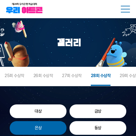
메뉴
갤러리
25회 수상작
26회 수상작
27회 수상작
28회 수상작
29회 수
대상
금상
은상
동상