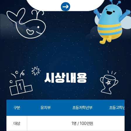
시상내용
구분
유치부
초등저학년부
초등고학년부
대상
1명 / 100만원