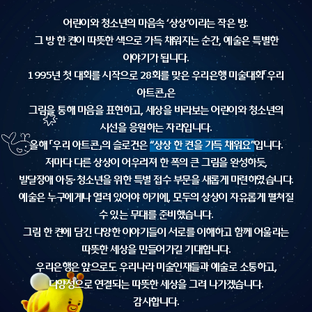
어린이와 청소년의 마음속 ‘상상’이라는 작은 방.
그 방 한 켠이 따뜻한 색으로 가득 채워지는 순간, 예술은 특별한
이야기가 됩니다.
1995년 첫 대회를 시작으로 28회를 맞은 우리은행 미술대회「우리
아트콘」은
그림을 통해 마음을 표현하고, 세상을 바라보는 어린이와 청소년의
시선을 응원하는 자리입니다.
올해 「우리 아트콘」의 슬로건은
“상상 한 켠을 가득 채워요”
입니다.
저마다 다른 상상이 어우러져 한 폭의 큰 그림을 완성하듯,
발달장애 아동·청소년을 위한 특별 접수 부문을 새롭게 마련하였습니다.
예술은 누구에게나 열려 있어야 하기에, 모두의 상상이 자유롭게 펼쳐질
수 있는 무대를 준비했습니다.
그림 한 켠에 담긴 다양한 이야기들이 서로를 이해하고 함께 어울리는
따뜻한 세상을 만들어가길 기대합니다.
우리은행은 앞으로도 우리나라 미술인재들과 예술로 소통하고,
다양성으로 연결되는 따뜻한 세상을 그려 나가겠습니다.
감사합니다.